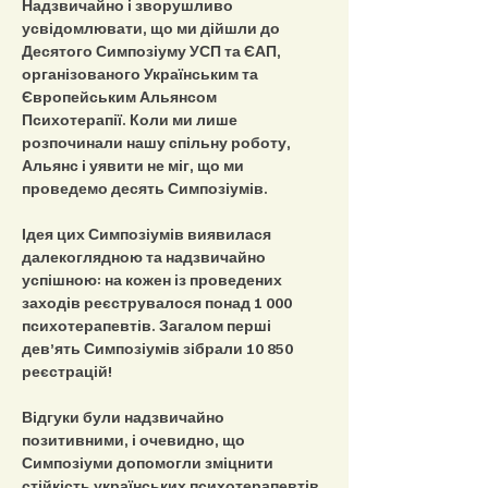
Надзвичайно і зворушливо 
усвідомлювати, що ми дійшли до 
Десятого Симпозіуму УСП та ЄАП, 
організованого Українським та 
Європейським Альянсом 
Психотерапії. Коли ми лише 
розпочинали нашу спільну роботу, 
Альянс і уявити не міг, що ми 
проведемо десять Симпозіумів.
Ідея цих Симпозіумів виявилася 
далекоглядною та надзвичайно 
успішною: на кожен із проведених 
заходів реєструвалося понад 1 000 
психотерапевтів. Загалом перші 
дев’ять Симпозіумів зібрали 10 850 
реєстрацій!
Відгуки були надзвичайно 
позитивними, і очевидно, що 
Симпозіуми допомогли зміцнити 
стійкість українських психотерапевтів, 