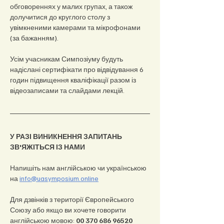
обговореннях у малих групах, а також 
долучитися до круглого столу з 
увімкненими камерами та мікрофонами 
(за бажанням).
Усім учасникам Симпозіуму будуть 
надіслані сертифікати про відвідування 6 
годин підвищення кваліфікації разом із 
відеозаписами та слайдами лекцій.
У РАЗІ ВИНИКНЕННЯ ЗАПИТАНЬ 
ЗВ'ЯЖІТЬСЯ ІЗ НАМИ
Напишіть нам англійською чи українською 
на 
info@uasymposium.online
Для дзвінків з території Європейського 
Союзу або якщо ви хочете говорити 
англійською мовою: 
00 370 686 96520