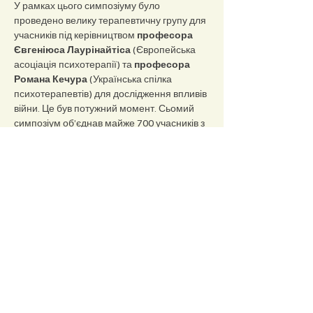
У рамках цього симпозіуму було 
проведено велику терапевтичну групу для 
учасників під керівництвом
 професора 
Євгеніюса Лаурінайтіса
 (Європейська 
асоціація психотерапії) та 
професора 
Романа Кечура
 (Українська спілка 
психотерапевтів) для дослідження впливів 
війни. Це був потужний момент. Сьомий 
симпозіум об’єднав майже 700 учасників з 
понад 35 країн.
Будь ласка, скористайтеся цим 
посиланням, щоб 
переглянути 
відеозаписи Сьомого симпозіуму
.
Шостий симпозіум
 відбувся 15 
листопада 2024 року. Темою П'ятого 
симпозіуму була «Роль жінок під час 
війни». У рамках симпозіуму відбулася 
соціодрама (ця частина заходу не була 
записана на відео), яку провели дві 
експертки в галузі соціодрами в Україні - 