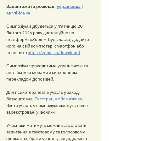
Завантажити розклад: 
українська
 | 
англійська
.
Симпозіум відбудеться у п'ятницю 20 
Лютого 2026 року дистанційно на 
платформі «Zoom». Будь ласка, додайте 
його на свій комп’ютер, смартфон або 
планшет. (
https://zoom.us/download
)
Симпозіум проходитиме українською та 
англійською мовами з синхронним 
перекладом доповідей.
Для психотерапевтів участь у заході 
безкоштовна. 
Реєстрація обов'язкова
. 
Взяти участь у симпозіумі зможуть лише 
зареєстровані учасники.
Учасники матимуть можливість ставити 
запитання в текстовому та голосовому 
форматах, брати участь у соціодрамі та 