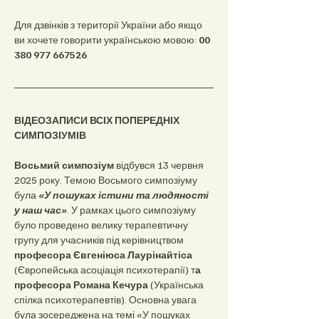
Для дзвінків з території України або якщо 
ви хочете говорити українською мовою: 
00 
380 977 667526
ВІДЕОЗАПИСИ ВСІХ ПОПЕРЕДНІХ 
СИМПОЗІУМІВ
Восьмий симпозіум
 відбувся 13 червня 
2025 року. Темою Восьмого симпозіуму 
була 
«У пошуках істини та людяності 
у наш час»
. У рамках цього симпозіуму 
було проведено велику терапевтичну 
групу для учасників під керівництвом 
професора Євгеніюса Лаурінайтіса
(Європейська асоціація психотерапії) т
а 
професора Романа Кечура
 (Українська 
спілка психотерапевтів). Основна увага 
була зосереджена на темі «У пошуках 