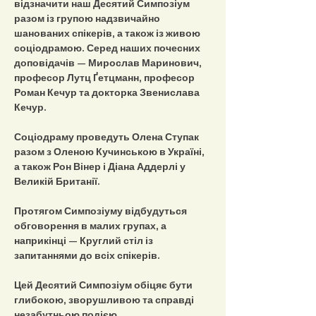
відзначити наш Десятий Симпозіум 
разом із групою надзвичайно 
шанованих спікерів, а також із живою 
соціодрамою. Серед наших почесних 
доповідачів — Мирослав Маринович, 
професор Лутц Ґетцманн, професор 
Роман Кечур та докторка Звенислава 
Кечур.
Соціодраму проведуть Олена Ступак 
разом з Оленою Кучинською в Україні, 
а також Рон Вінер і Діана Аддерлі у 
Великій Британії.
Протягом Симпозіуму відбудуться 
обговорення в малих групах, а 
наприкінці — Круглий стіл із 
запитаннями до всіх спікерів.
Цей Десятий Симпозіум обіцяє бути 
глибокою, зворушливою та справді 
незабутньою подією.