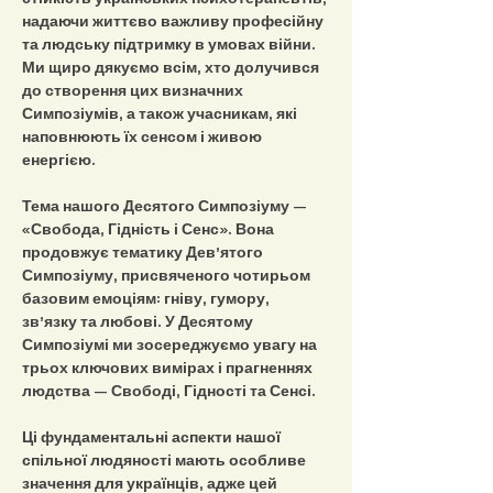
надаючи життєво важливу професійну 
та людську підтримку в умовах війни. 
Ми щиро дякуємо всім, хто долучився 
до створення цих визначних 
Симпозіумів, а також учасникам, які 
наповнюють їх сенсом і живою 
енергією.
Тема нашого Десятого Симпозіуму — 
«Свобода, Гідність і Сенс». Вона 
продовжує тематику Дев’ятого 
Симпозіуму, присвяченого чотирьом 
базовим емоціям: гніву, гумору, 
зв’язку та любові. У Десятому 
Симпозіумі ми зосереджуємо увагу на 
трьох ключових вимірах і прагненнях 
людства — Свободі, Гідності та Сенсі.
Ці фундаментальні аспекти нашої 
спільної людяності мають особливе 
значення для українців, адже цей 