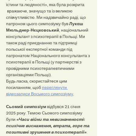
істини та людяності», яка була розкрита 
 вражаюче, значущо та із великою 
співчутливістю. Ми надзвичайно раді, що 
патроном цього симпозіуму був 
Лукaш 
Мюльднер-Нєцковський
, національний 
консультант з психотерапії в Польщі. Ми 
також раді приєднанню та підтримці 
польської експертної команди під 
патронатом Національного консультанта з 
психотерапії в Польщі (у партнерстві з 
провідними психотерапевтичними 
організаціями Польщі).
Будь ласка, скористайтеся цим 
посиланням, щоб 
переглянути 
відеозаписи Восьмого симпозіуму
.
Сьомий симпозіум
 відбувся 21 січня 
2025 року. Темою Сьомого симпозіуму 
були 
«Часи війни та невизначеності: 
психічне виснаження, втрата, горе та 
позитивні зрушення в психотерапії»
. 