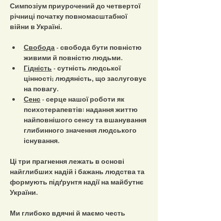
Симпозіум приурочений до четвертої 
річниці початку повномасштабної 
війни в Україні.
Свобода
 - свобода бути повністю 
живими й повністю людьми.
Гідність
 - сутність людської 
цінності; людяність, що заслуговує 
на повагу.
Сенс
 - серце нашої роботи як 
психотерапевтів: надання життю 
найповнішого сенсу та вшанування 
глибинного значення людського 
існування.
Ці три прагнення лежать в основі 
найглибших надій і бажань людства та 
формують підґрунтя надії на майбутнє 
України.
Ми глибоко вдячні й маємо честь 