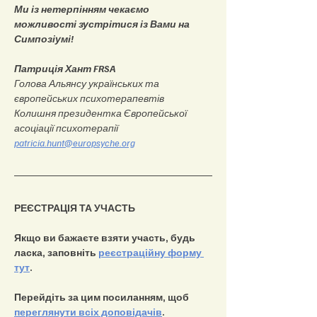
Ми із нетерпінням чекаємо 
можливості зустрітися із Вами на 
Симпозіумі!
Патриція Хант FRSA
Голова Альянсу українських та 
європейських психотерапевтів
Колишня президентка Європейської 
асоціації психотерапії
patricia.hunt@europsyche.org
РЕЄСТРАЦІЯ ТА УЧАСТЬ
Якщо ви бажаєте взяти участь, будь 
ласка, заповніть 
реєстраційну форму 
тут
.
Перейдіть за цим посиланням, щоб 
переглянути всіх доповідачів
.