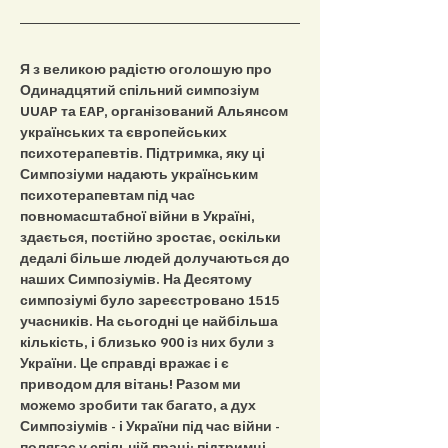
Я з великою радістю оголошую про 
Одинадцятий спільний симпозіум 
UUAP та EAP, організований Альянсом 
українських та європейських 
психотерапевтів. Підтримка, яку ці 
Симпозіуми надають українським 
психотерапевтам під час 
повномасштабної війни в Україні, 
здається, постійно зростає, оскільки 
дедалі більше людей долучаються до 
наших Симпозіумів. На Десятому 
симпозіумі було зареєстровано 1515 
учасників. На сьогодні це найбільша 
кількість, і близько 900 із них були з 
України. Це справді вражає і є 
приводом для вітань! Разом ми 
можемо зробити так багато, а дух 
Симпозіумів - і України під час війни - 
полягає у спільній праці; підтримці 