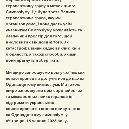
терапевтичну групу в межах цього 
Симпозіуму. Це буде третя Велика 
терапевтична група, яку ми 
організовуємо, і вона дасть усім 
учасникам Симпозіуму можливість та 
безпечний простір для того, щоб 
висловити свій досвід того, як 
катастрофа війни кидає виклик їхній 
людяності, а також способи, якими 
вони прагнуть її зберігати.
Ми щиро запрошуємо всіх українських 
психотерапевтів долучитися до нас на 
Одинадцятому симпозіумі. Ми також 
щиро запрошуємо всіх європейських 
та міжнародних психотерапевтів 
підтримати українських 
психотерапевтів своєю присутністю 
на Одинадцятому симпозіумі у 
п’ятницю, 19 червня 2026 року.