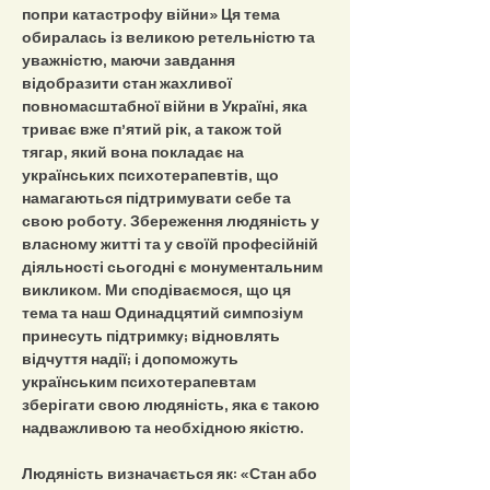
попри катастрофу війни» Ця тема 
обиралась із великою ретельністю та 
уважністю, маючи завдання 
відобразити стан жахливої 
повномасштабної війни в Україні, яка 
триває вже п’ятий рік, а також той 
тягар, який вона покладає на 
українських психотерапевтів, що 
намагаються підтримувати себе та 
свою роботу. Збереження людяність у 
власному житті та у своїй професійній 
діяльності сьогодні є монументальним 
викликом. Ми сподіваємося, що ця 
тема та наш Одинадцятий симпозіум 
принесуть підтримку; відновлять 
відчуття надії; і допоможуть 
українським психотерапевтам 
зберігати свою людяність, яка є такою 
надважливою та необхідною якістю.
Людяність визначається як: «Стан або 