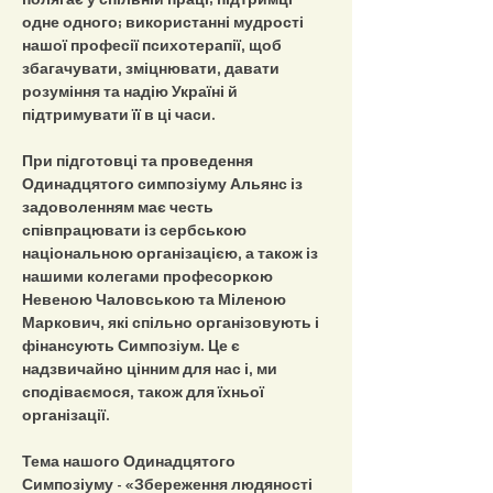
одне одного; використанні мудрості 
нашої професії психотерапії, щоб 
збагачувати, зміцнювати, давати 
розуміння та надію Україні й 
підтримувати її в ці часи.
При підготовці та проведення 
Одинадцятого симпозіуму Альянс із 
задоволенням має честь 
співпрацювати із сербською 
національною організацією, а також із 
нашими колегами професоркою 
Невеною Чаловською та Міленою 
Маркович, які спільно організовують і 
фінансують Симпозіум. Це є 
надзвичайно цінним для нас і, ми 
сподіваємося, також для їхньої 
організації.
Тема нашого Одинадцятого 
Симпозіуму - «Збереження людяності 