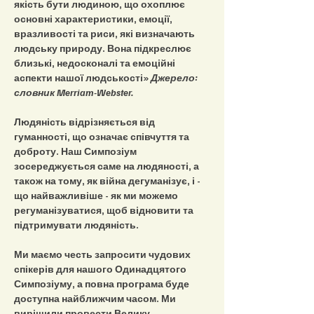
якість бути людиною, що охоплює 
основні характеристики, емоції, 
вразливості та риси, які визначають 
людську природу. Вона підкреслює 
близькі, недосконалі та емоційні 
аспекти нашої людськості» 
Джерело: 
словник Merriam-Webster.
Людяність відрізняється від 
гуманності, що означає співчуття та 
доброту. Наш Симпозіум 
зосереджується саме на людяності, а 
також на тому, як війна дегуманізує, і - 
що найважливіше - як ми можемо 
регуманізуватися, щоб відновити та 
підтримувати людяність.
Ми маємо честь запросити чудових 
спікерів для нашого Одинадцятого 
Симпозіуму, а повна програма буде 
доступна найближчим часом. Ми 
вирішили провести Велику 