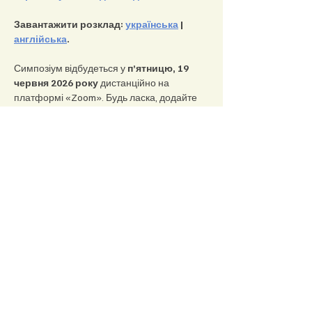
Завантажити розклад: 
українська
 | 
англійська
.
Симпозіум відбудеться у 
п’ятницю, 19 
червня 2026 року 
дистанційно на 
платформі «Zoom». Будь ласка, додайте 
його на свій комп’ютер, смартфон або 
планшет. (
https://zoom.us/download
)
Симпозіум проходитиме українською та 
англійською мовами з синхронним 
перекладом доповідей.
Для психотерапевтів участь у заході 
безкоштовна та всіх зацікавлених. 
Реєстрація обов'язкова
. Взяти участь у 
симпозіумі зможуть лише зареєстровані 
учасники.
Учасники матимуть можливість ставити 