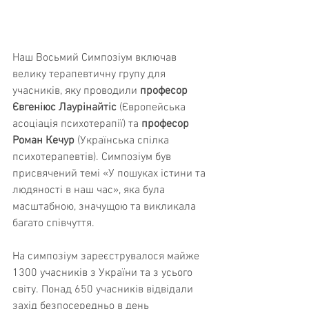
Наш Восьмий 
С
импозіум включав 
велику терапевтичну групу для 
учасників, яку проводили 
професор 
Євгеніюс Лаурінайтіс 
(Європейська 
асоціація психотерапії) та 
професор 
Роман Кечур 
(Українська спілка 
психотерапевтів). Симпозіум був 
присвячений темі «У пошуках істини та 
людяності в наш час», яка була 
масштабною, значущою та викликала 
багато співчуття.
На симпозіум зареєструвалося майже 
1300 учасників з України та з усього 
світу. Понад 650 учасників відвідали 
захід безпосередньо в день 