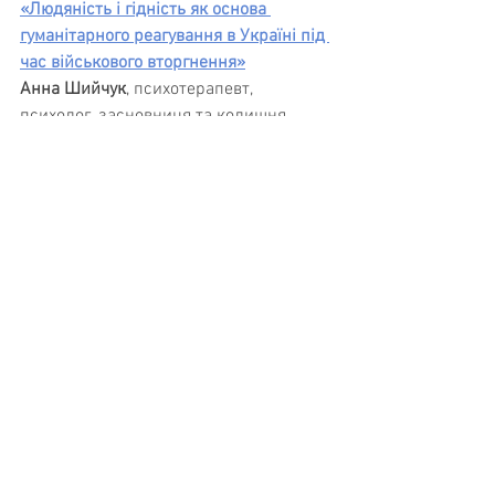
«Людяність і гідність як основа 
гуманітарного реагування в Україні під 
час військового вторгнення»
Анна Шийчук
, психотерапевт, 
психолог, засновниця та колишня 
координаторка психологічної 
програми БФ «Право на захист».
«Транскультуральний вимір війни: про 
слухання, відповідальність та спільну 
людяність»