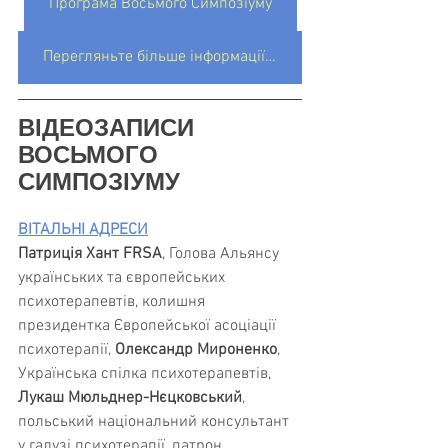
Програма Восьмого Симпозіуму
Перегляньте більше інформації про Альянс українських та європейських психотерапевтів
ВІДЕОЗАПИСИ 
ВОСЬМОГО
СИМПОЗІУМУ
ВІТАЛЬНІ АДРЕСИ
Патриція Хант FRSA
, Голова Альянсу 
українських та європейських 
психотерапевтів, колишня 
президентка Європейської асоціації 
психотерапії, 
Олександр Мироненко
, 
Українська спілка психотерапевтів, 
Лукаш Мюльднер-Нєцковський
, 
польський національний консультант 
у галузі психотерапії, патрон 