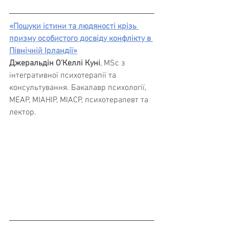
«Пошуки істини та людяності крізь 
призму особистого досвіду конфлікту в 
Північній Ірландії»
Джеральдін О'Келлі Куні
, MSc з 
інтегративної психотерапії та 
консультування. Бакалавр психології, 
MEAP, MIAHIP, MIACP, психотерапевт та 
лектор.