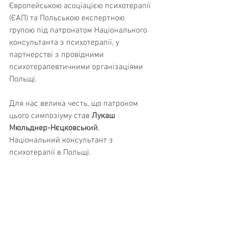
Європейською асоціацією психотерапії 
(ЄАП) 
та Польською експертною 
групою під патронатом Національного 
консультанта з психотерапії, у 
партнерстві з провідними 
психотерапевтичними організаціями 
Польщі.
Для нас велика честь, що патроном 
цього симпозіуму став 
Лукаш 
Мюльднер-Нєцковський
, 
Національний консультант з 
психотерапії в Польщі
.