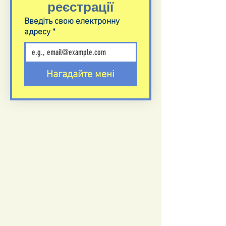
реєстрації
Введіть свою електронну
адресу
*
Нагадайте мені