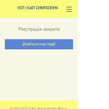
УСП | ЄАП СИМПОЗІУМ
Реєстрація закрита
Дивіться інші події
© 2026 УСП і ЄАП. Автор: Мартін Віткус.