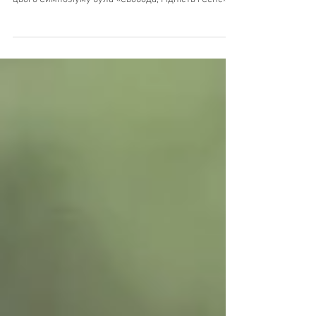
Ви вже можете переглянути відеозаписи. Темою
цього Симпозіуму була «Свобода, Гідність і Сенс».