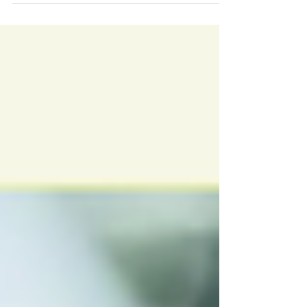
зупинити війну; поважати право націй; і (...)