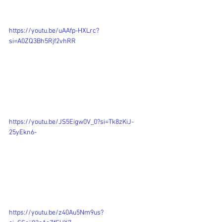
https://youtu.be/uAAfp-HXLrc?
si=A0ZQ3Bh5Rjf2vhRR
https://youtu.be/JS5Eigw0V_0?si=Tk8zKiJ-
25yEkn6-
https://youtu.be/z40Au5Nm9us?