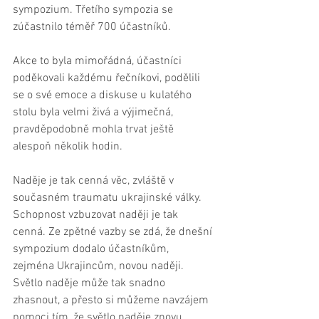
sympozium. Třetího sympozia se 
zúčastnilo téměř 700 účastníků.
Akce to byla mimořádná, účastníci 
poděkovali každému řečníkovi, podělili 
se o své emoce a diskuse u kulatého 
stolu byla velmi živá a výjimečná, 
pravděpodobně mohla trvat ještě 
alespoň několik hodin.
Naděje je tak cenná věc, zvláště v 
současném traumatu ukrajinské války. 
Schopnost vzbuzovat naději je tak 
cenná. Ze zpětné vazby se zdá, že dnešní 
sympozium dodalo účastníkům, 
zejména Ukrajincům, novou naději. 
Světlo naděje může tak snadno 
zhasnout, a přesto si můžeme navzájem 
pomoci tím, že světlo naděje znovu 