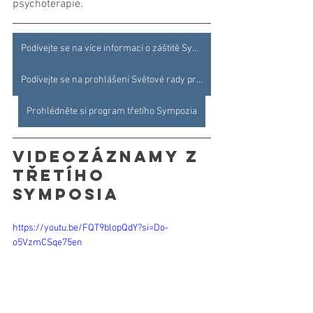
psychoterapie.
Podívejte se na více informací o záštitě Symposia
Podívejte se na prohlášení Světové rady pro psychoterapii
Prohlédněte si program třetího Sympozia
Videozáznamy z 
třetího 
Symposia
https://youtu.be/FQT9blopQdY?si=Do-
o5VzmCSqe75en